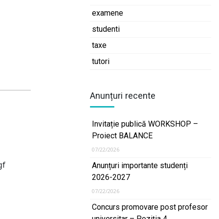
examene
studenti
taxe
tutori
Anunțuri recente
Invitație publică WORKSHOP –
Proiect BALANCE
07/22/2026
gf
Anunțuri importante studenți
2026-2027
07/22/2026
Concurs promovare post profesor
universitar – Poziția 4