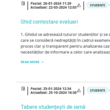
Postat:
26-01-2024 11:29
STUDENTI
Actualizat:
22-03-2024 12:03
Ghid contestare evaluari
1. Ghidul se adresează tuturor studenților și se d
care se consideră nedreptățiți în cadrul examene
proces clar și transparent pentru analizarea ca
necesităților de informare a celor care analizeaz
READ MORE
"Ghid
contestare
evaluari"
Postat:
25-01-2024 12:34
STUDENTI
Actualizat:
25-10-2024 16:30
Tabere studențești de iarnă