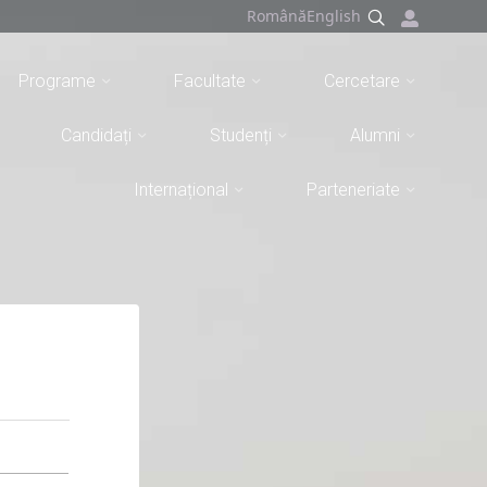
Română
English
Programe
Facultate
Cercetare
Candidați
Studenți
Alumni
Internațional
Parteneriate