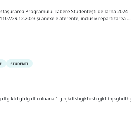
esfășurarea Programului Tabere Studențești de Iarnă 2024
07/29.12.2023 și anexele aferente, inclusiv repartizarea …
E
STUDENTI
dg dfg kfd gfdg df coloana 1 g hjkdfshgjkfdsh gjkfdhjkghdfh