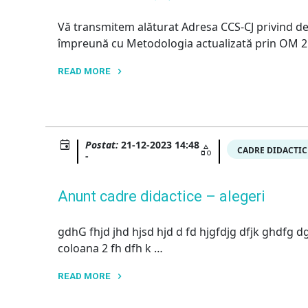
Vă transmitem alăturat Adresa CCS-CJ privind d
împreună cu Metodologia actualizată prin OM 211
READ MORE
"Tabere
studențești
de
iarnă"
Postat:
21-12-2023 14:48
CADRE DIDACTIC
-
Anunt cadre didactice – alegeri
gdhG fhjd jhd hjsd hjd d fd hjgfdjg dfjk ghdfg 
coloana 2 fh dfh k …
READ MORE
"Anunt