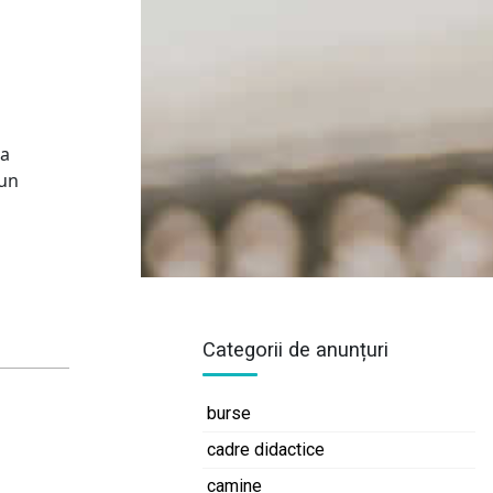
ia
 un
Categorii de anunțuri
burse
cadre didactice
camine