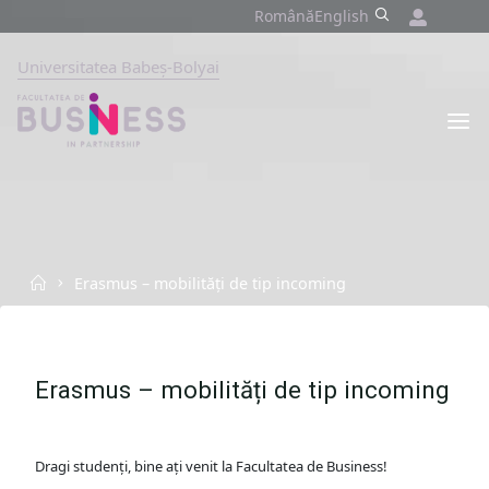
Skip
Română
English
to
content
Universitatea Babeș-Bolyai
FACULTATEA
DE
BUSINESS
UNIVERSITATEA
BABEȘ-
BOLYAI,
CLUJ-
NAPOCA
Home
Erasmus – mobilități de tip incoming
Erasmus – mobilități de tip incoming
Dragi studenți, bine ați venit la Facultatea de Business!