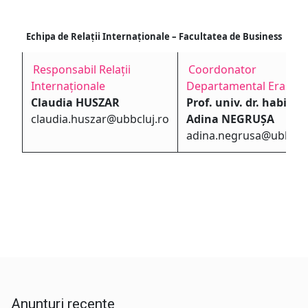
Echipa de Relații Internaționale – Facultatea de Business
Responsabil Relații
Coordonator
Internaționale
Departamental Erasmu
Claudia HUSZAR
Prof. univ. dr. habil.
claudia.huszar@ubbcluj.ro
Adina NEGRUȘA
adina.negrusa@ubbcluj
Anunțuri recente