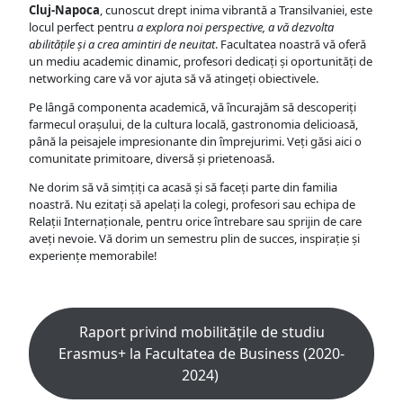
Cluj-Napoca
, cunoscut drept inima vibrantă a Transilvaniei, este
locul perfect pentru
a explora noi perspective, a vă dezvolta
abilitățile și a crea amintiri de neuitat
. Facultatea noastră vă oferă
un mediu academic dinamic, profesori dedicați și oportunități de
networking care vă vor ajuta să vă atingeți obiectivele.
Pe lângă componenta academică, vă încurajăm să descoperiți
farmecul orașului, de la cultura locală, gastronomia delicioasă,
până la peisajele impresionante din împrejurimi. Veți găsi aici o
comunitate primitoare, diversă și prietenoasă.
Ne dorim să vă simțiți ca acasă și să faceți parte din familia
noastră. Nu ezitați să apelați la colegi, profesori sau echipa de
Relații Internaționale, pentru orice întrebare sau sprijin de care
aveți nevoie. Vă dorim un semestru plin de succes, inspirație și
experiențe memorabile!
Raport privind mobilitățile de studiu
Erasmus+ la Facultatea de Business (2020-
2024)