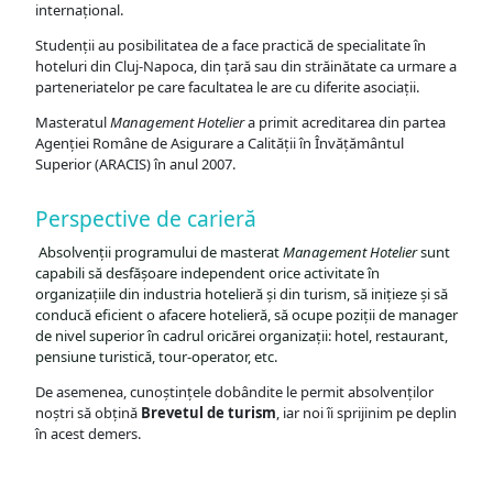
internațional.
Studenții au posibilitatea de a face practică de specialitate în
hoteluri din Cluj-Napoca, din țară sau din străinătate ca urmare a
parteneriatelor pe care facultatea le are cu diferite asociații.
Masteratul
Management Hotelier
a primit acreditarea din partea
Agenției Române de Asigurare a Calității în Învățământul
Superior (ARACIS) în anul 2007.
Perspective de carieră
Absolvenții programului de masterat
Management Hotelier
sunt
capabili să desfășoare independent orice activitate în
organizațiile din industria hotelieră și din turism, să inițieze și să
conducă eficient o afacere hotelieră, să ocupe poziții de manager
de nivel superior în cadrul oricărei organizații: hotel, restaurant,
pensiune turistică, tour-operator, etc.
De asemenea, cunoștințele dobândite le permit absolvenților
noștri să obțină
Brevetul de turism
, iar noi îi sprijinim pe deplin
în acest demers.