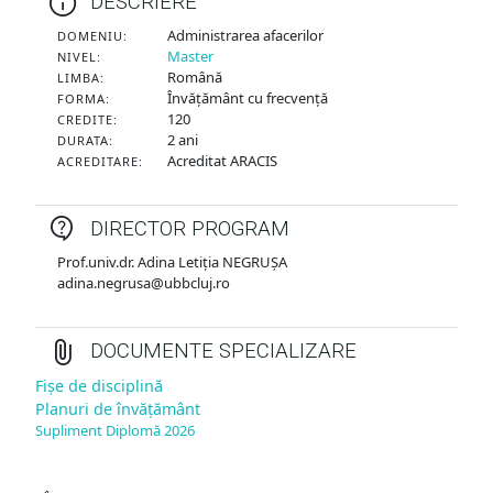
DESCRIERE
Administrarea afacerilor
DOMENIU:
Master
NIVEL:
Română
LIMBA:
Învățământ cu frecvență
FORMA:
120
CREDITE:
2 ani
DURATA:
Acreditat ARACIS
ACREDITARE:
DIRECTOR PROGRAM
Prof.univ.dr. Adina Letiţia NEGRUŞA
adina.negrusa@ubbcluj.ro
DOCUMENTE SPECIALIZARE
Fișe de disciplină
Planuri de învățământ
Supliment Diplomă 2026