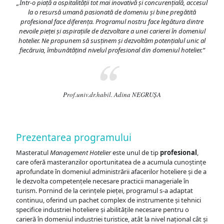
„Într-o piață a ospitalității tot mai inovativă și concurențială, accesul
la o resursă umană pasionată de domeniu și bine pregătită
profesional face diferența. Programul nostru face legătura dintre
nevoile pieței și aspirațiile de dezvoltare a unei carierei în domeniul
hotelier. Ne propunem să susținem și dezvoltăm potențialul unic al
fiecăruia, îmbunătățind nivelul profesional din domeniul hotelier.”
Prof.univ.dr.habil. Adina NEGRUȘA
Prezentarea programului
Masteratul
Management Hotelier
este unul de tip
profesional
,
care oferă masteranzilor oportunitatea de a acumula cunoștințe
aprofundate în domeniul administrării afacerilor hoteliere și de a
le dezvolta competențele necesare practicii manageriale în
turism. Pornind de la cerințele pieței, programul s-a adaptat
continuu, oferind un pachet complex de instrumente și tehnici
specifice industriei hoteliere și abilitățile necesare pentru o
carieră în domeniul industriei turistice, atât la nivel național cât și