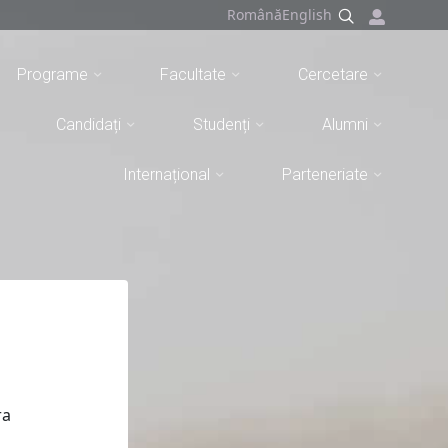
Română
English
Programe
Facultate
Cercetare
Candidați
Studenți
Alumni
Internațional
Parteneriate
ra