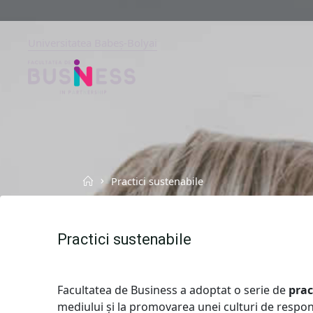
Skip
to
content
Universitatea Babeș-Bolyai
FACULTATEA
DE
BUSINESS
UNIVERSITATEA
BABEȘ-
BOLYAI,
CLUJ-
NAPOCA
Home
Practici sustenabile
Practici sustenabile
Facultatea de Business a adoptat o serie de
prac
mediului și la promovarea unei culturi de respon