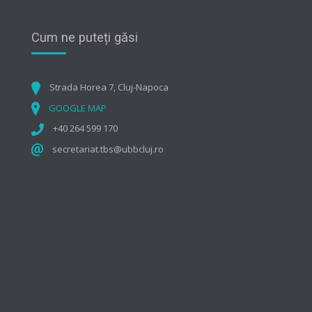
Cum ne puteți găsi
Strada Horea 7, Cluj-Napoca
GOOGLE MAP
+40 264 599 170
secretariat.tbs@ubbcluj.ro