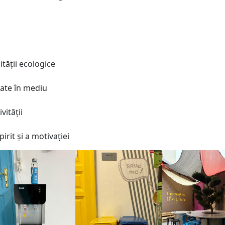
tății ecologice
rate în mediu
vității
irit și a motivației