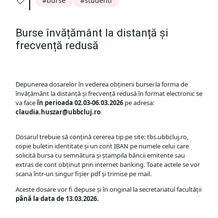
burse
studenti
Burse învățământ la distanță și
frecvență redusă
Depunerea dosarelor în vederea obținerii bursei la forma de
învățământ la distanță și frecvență redusă în format electronic se
va face
în perioada 02.03-06.03.2026
pe adresa:
claudia.huszar@ubbcluj.ro
Dosarul trebuie să conțină cererea tip pe site: tbs.ubbcluj.ro,
copie buletin identitate și un cont IBAN pe numele celui care
solicită bursa cu semnătura și ștampila băncii emitente sau
extras de cont obținut prin internet banking. Toate actele se vor
scana într-un singur fișier pdf și trimise pe mail.
Aceste dosare vor fi depuse și în original la secretariatul facultății
până la data de 13.03.2026.