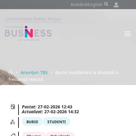
Skip
Română
English
to
content
Universitatea Babeș-Bolyai
FACULTATEA
DE
BUSINESS
UNIVERSITATEA
BABEȘ-
BOLYAI,
CLUJ-
NAPOCA
Home
Anunțuri TBS
Burse învățământ la distanță și
frecvență redusă
Postat:
27-02-2026 12:43
Actualizat:
27-02-2026 14:32
BURSE
STUDENTI