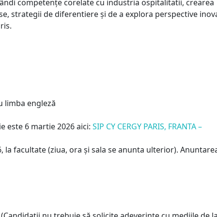
ndi competențe corelate cu industria ospitalitatii, crearea
se, strategii de diferentiere și de a explora perspective ino
ris.
ru limba engleză
 este 6 martie 2026 aici:
SIP CY CERGY PARIS, FRANTA –
 la facultate (ziua, ora și sala se anunta ulterior). Anuntare
Candidații nu trebuie să solicite adeverințe cu mediile de l