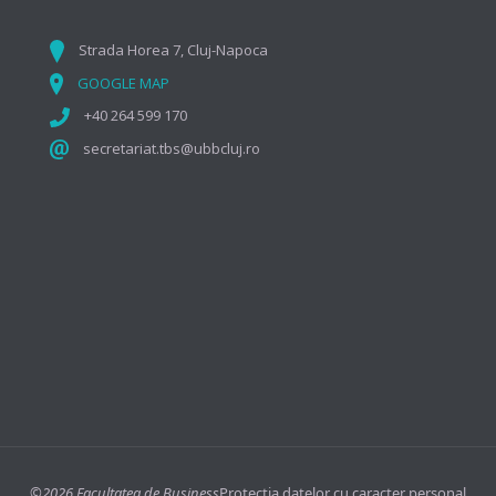
Strada Horea 7, Cluj-Napoca
GOOGLE MAP
+40 264 599 170
secretariat.tbs@ubbcluj.ro
©2026 Facultatea de Business
Protecția datelor cu caracter personal