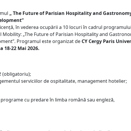
ramul
„ The Future of Parisian Hospitality and Gastronomy
velopment”
licență, în vederea ocupării a 10 locuri în cadrul programulu
l Mobility: „The Future of Parisian Hospitality and Gastron
opment”. Programul este organizat de
CY Cergy Paris Univer
da 18-22 Mai 2026.
 (obligatoriu);
gementul serviciilor de ospitalitate, management hotelier;
 la programe cu predare în limba română sau engleză,