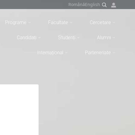
Română
English
Programe
Facultate
Cercetare
Candidați
Studenți
Alumni
Internațional
Parteneriate