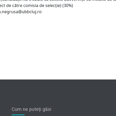
rect de către comisia de selecție) (30%)
ina.negrusa@ubbcluj.ro
Cum ne puteți găsi