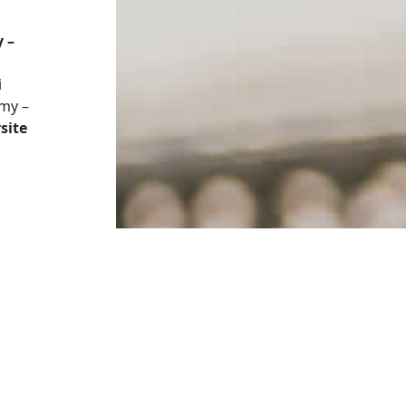
 –
i
omy –
site