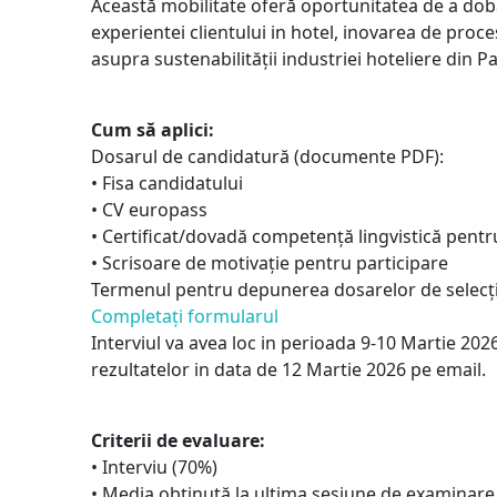
Această mobilitate oferă oportunitatea de a dobâ
experientei clientului in hotel, inovarea de proce
asupra sustenabilității industriei hoteliere din Pa
Cum să aplici:
Dosarul de candidatură (documente PDF):
• Fisa candidatului
• CV europass
• Certificat/dovadă competență lingvistică pent
• Scrisoare de motivație pentru participare
Termenul pentru depunerea dosarelor de selecție
Completați formularul
Interviul va avea loc in perioada 9-10 Martie 2026,
rezultatelor in data de 12 Martie 2026 pe email.
Criterii de evaluare:
• Interviu (70%)
• Media obținută la ultima sesiune de examinare (