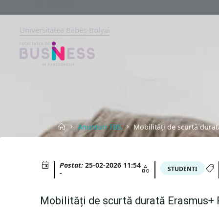
Skip
to
content
Universitatea Babeș-Bolyai
FACULTATEA
DE
BUSINESS
UNIVERSITATEA
BABEȘ-
BOLYAI,
CLUJ-
NAPOCA
Home
Anunțuri TBS
Mobilități de scurtă dura
Postat:
25-02-2026 11:54
STUDENTI
-
Mobilități de scurtă durată Erasmus+ 