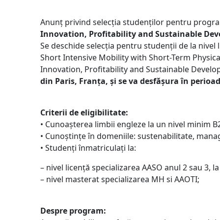
Anunț privind selecția studenților pentru prog
Innovation, Profitability and Sustainable De
Se deschide selecția pentru studenții de la nivel 
Short Intensive Mobility with Short-Term Physica
Innovation, Profitability and Sustainable Devel
din Paris, Franța, și se va desfășura în perioa
Criterii de eligibilitate:
• Cunoașterea limbii engleze la un nivel minim B2
• Cunoștințe în domeniile: sustenabilitate, mana
• Studenți înmatriculați la:
– nivel licență specializarea AASO anul 2 sau 3,
– nivel masterat specializarea MH si AAOTI;
Despre program: