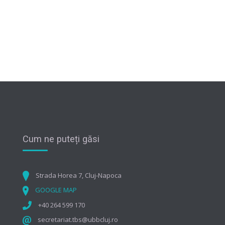
Cum ne puteți găsi
Strada Horea 7, Cluj-Napoca
GOOGLE MAP
+40 264 599 170
secretariat.tbs@ubbcluj.ro