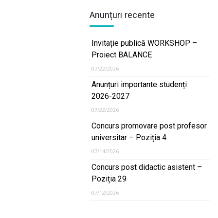
Anunțuri recente
Invitație publică WORKSHOP –
Proiect BALANCE
07/22/2026
Anunțuri importante studenți
2026-2027
07/22/2026
Concurs promovare post profesor
universitar – Poziția 4
07/14/2026
Concurs post didactic asistent –
Poziția 29
07/12/2026