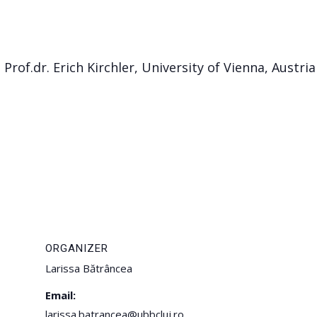
Prof.dr. Erich Kirchler, University of Vienna, Austria
ORGANIZER
Larissa Bătrâncea
Email:
larissa.batrancea@ubbcluj.ro