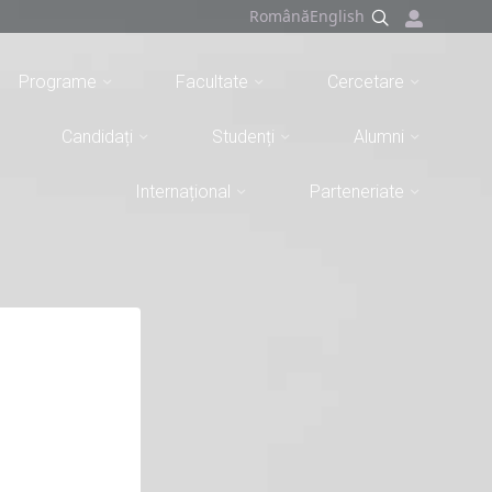
Română
English
Programe
Facultate
Cercetare
Candidați
Studenți
Alumni
Internațional
Parteneriate