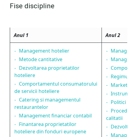
Fise discipline
Anul 1
Anul 2
Management hotelier
Managemen
Metode cantitative
Managemen
Dezvoltarea proprietatilor
Comportame
hoteliere
Regimul jur
Comportamentul consumatorului
Marketing 
de servicii hoteliere
Instrument
Catering si managementul
Politici si 
restaurantelor
Proceduri 
Management financiar contabil
calitatii
Finantarea proprietatilor
Dezvoltare
hoteliere din fonduri europene
Management