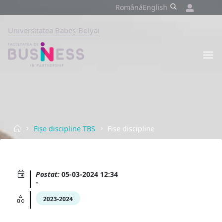
Skip
Română
English
to
content
Universitatea Babeș-Bolyai
FACULTATEA
DE
BUSINESS
UNIVERSITATEA
BABEȘ-
BOLYAI,
CLUJ-
NAPOCA
Home
Fișe discipline TBS
Fise discipline
Postat:
05-03-2024 12:34
-
2023-2024