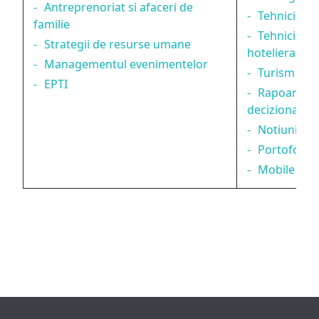
Antreprenoriat si afaceri de
Tehnici de 
familie
Tehnici de 
Strategii de resurse umane
hoteliera
Managementul evenimentelor
Turism urb
EPTI
Rapoarte si
decizional
Notiuni de 
Portofoliu 
Mobile tou